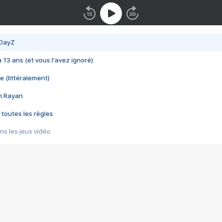
 DayZ
 a 13 ans (et vous l'avez ignoré)
e (littéralement)
im Rayan
 toutes les règles
s les jeux vidéo
us choquant de Rockstar ? - Le scandale BULLY
e plus moche de Steam
du RÊVE tourne au CAUCHEMAR
pendant 8 heures
it… à tort