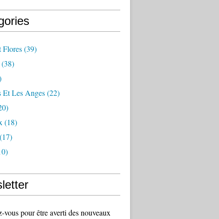
gories
 Flores
(39)
(38)
)
s Et Les Anges
(22)
20)
x
(18)
(17)
10)
letter
vous pour être averti des nouveaux