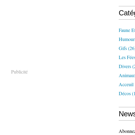
Caté
Faune Et
Humour
Gifs
(26
Les Fée
Divers
(
Publicité
Animau
Acceuil
Décos
(
News
Abonnez-