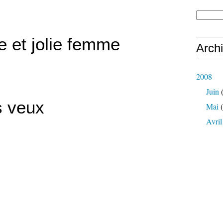
e et jolie femme
Arch
2008
Juin
(
s veux
Mai
(
Avril