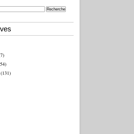
ives
7)
54)
(131)