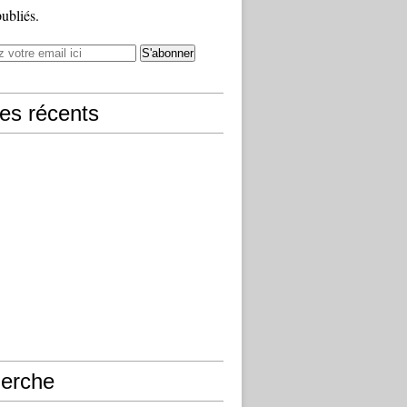
publiés.
les récents
erche